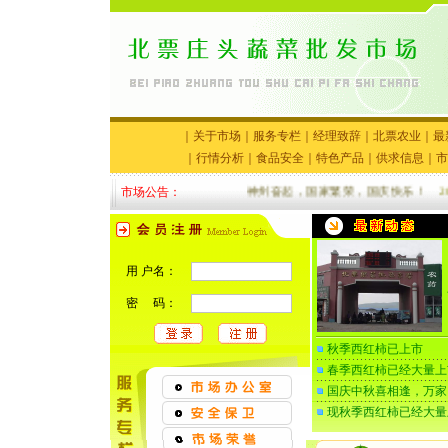
｜
关于市场
｜
服务专栏
｜
经理致辞
｜
北票农业
｜
最
｜
行情分析
｜
食品安全
｜
特色产品
｜
供求信息
｜
市
市场公告：
神州奋起，国家繁荣，国庆快乐！
201
用 户名：
密 码：
秋季西红柿已上市
春季西红柿已经大量上
国庆中秋喜相逢，万家
现秋季西红柿已经大量