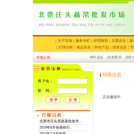
｜
关于市场
｜
服务专栏
｜
经理致辞
｜
北票农业
｜
最
｜
行情分析
｜
食品安全
｜
特色产品
｜
供求信息
｜
市
市场公告：
神州奋起，国家繁荣，国庆快
招商信息
用 户名：
密 码：
正在建设中...
·
北票市庄头营蔬菜批发市...
·
2019年8月份菜价行...
·
2015年7-8月份菜...