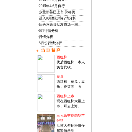
·
2015年4-6月份行...
·
少量新姜已上市 价格仍...
·
进入9月西红柿行情分析
·
庄头营蔬菜批发市场一周...
·
6月行情分析
·
行情分析
·
5月份行情分析
西红柿
优质西红柿，本人
负责代收。
黄瓜
西红柿，黄瓜，豆
角，香菜等．收
西红柿上市
现在西红柿大量上
市，可去上海,
三元杂交瘦肉型苗
仔猪
江苏大型良种苗仔
猪繁殖基地--