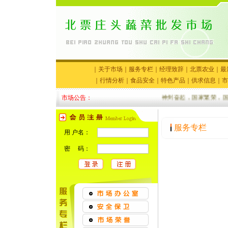
｜
关于市场
｜
服务专栏
｜
经理致辞
｜
北票农业
｜
最
｜
行情分析
｜
食品安全
｜
特色产品
｜
供求信息
｜
市
市场公告：
神州奋起，国家繁荣，国庆
服务专栏
用 户名：
密 码：