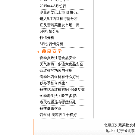
·
2015年4-6月份行...
·
少量新姜已上市 价格仍...
·
进入9月西红柿行情分析
·
庄头营蔬菜批发市场一周...
·
6月行情分析
·
行情分析
·
5月份行情分析
·
夏季炎热注意食品安全
·
天气渐热，多注意食品安全
·
西红柿的功效与作用
·
春季吃西红柿有什么好处
·
秋冬季如何养生?
·
秋季吃西红柿有6个保健功效
·
冬季养生法：吃三多 防...
·
春天吃番茄有哪些好处
·
秋季健康饮食
·
西红柿 美容养生十样好
北票庄头蔬菜批
地址：辽宁省北票市