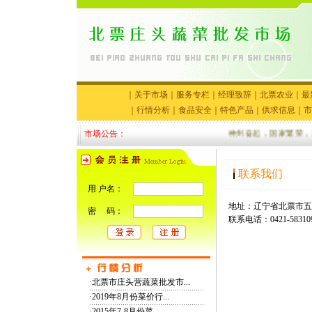
｜
关于市场
｜
服务专栏
｜
经理致辞
｜
北票农业
｜
最
｜
行情分析
｜
食品安全
｜
特色产品
｜
供求信息
｜
市
市场公告：
神州奋起，国家繁荣，国
联系我们
用 户名：
地址：辽宁省北票市五间
密 码：
联系电话：0421-5831091
·
北票市庄头营蔬菜批发市...
·
2019年8月份菜价行...
·
2015年7-8月份菜...