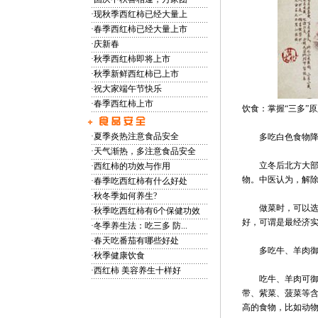
·
现秋季西红柿已经大量上
·
春季西红柿已经大量上市
·
庆新春
·
秋季西红柿即将上市
·
秋季新鲜西红柿已上市
·
祝大家端午节快乐
·
春季西红柿上市
饮食：掌握“三多”原
·
夏季炎热注意食品安全
多吃白色食物降
·
天气渐热，多注意食品安全
立冬后北方大部分
·
西红柿的功效与作用
物。中医认为，解
·
春季吃西红柿有什么好处
·
秋冬季如何养生?
做菜时，可以选择
·
秋季吃西红柿有6个保健功效
好，可谓是最经济
·
冬季养生法：吃三多 防...
·
春天吃番茄有哪些好处
多吃牛、羊肉御
·
秋季健康饮食
·
西红柿 美容养生十样好
吃牛、羊肉可御寒
带、紫菜、菠菜等
高的食物，比如动