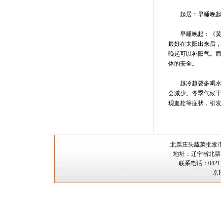
起居：早睡晚起
早睡晚起：《黄帝
最好在太阳出来后
晚起可以补阳气。
体的安全。
越冷越要多喝水：
会减少。冬季气候
现血栓等症状，引
北票庄头蔬菜批
地址：辽宁省北票市
联系电话：0421-5
京I