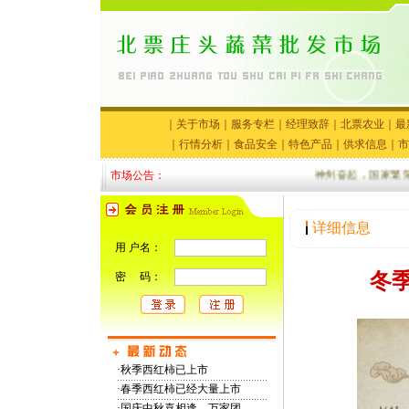
｜
关于市场
｜
服务专栏
｜
经理致辞
｜
北票农业
｜
最
｜
行情分析
｜
食品安全
｜
特色产品
｜
供求信息
｜
市
市场公告：
神州奋起，国家繁荣
详细信息
用 户名：
冬
密 码：
·
秋季西红柿已上市
·
春季西红柿已经大量上市
·
国庆中秋喜相逢，万家团