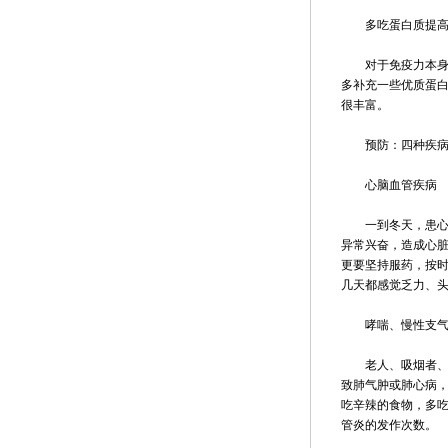
多吃蛋白质提高
对于免疫力本身就
多补充一些优质蛋
很丰富。
预防：四种疾病
心脑血管疾病
一到冬天，患心梗
异常兴奋，造成心
更要坚持服药，按
几天都感觉乏力、
哮喘、慢性支气
老人、吸烟者、患
致肺气肿或肺心病
吃辛辣的食物，多吃
管炎的发作次数。