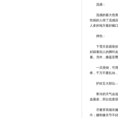
流感：
流感的最大危害是
性病的人得了流感
人多的地方最好戴
摔伤：
下雪天容易骨折、
好踩着别人的脚印
量。另外，膝盖至
一旦滑倒，可用双
疼，千万不要乱动，
护好五大部位――
寒冷的天气会连累
血最差，所以也更
尽量穿高领衣服，
巾；腰和膝关节不