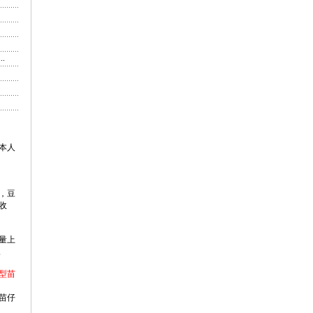
.
本人
，豆
收
量上
,
型苗
苗仔