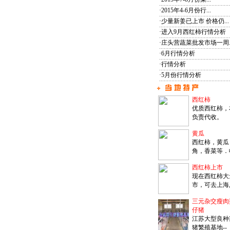
·
2015年4-6月份行...
·
少量新姜已上市 价格仍...
·
进入9月西红柿行情分析
·
庄头营蔬菜批发市场一周..
·
6月行情分析
·
行情分析
·
5月份行情分析
西红柿
优质西红柿，
负责代收。
黄瓜
西红柿，黄瓜
角，香菜等．
西红柿上市
现在西红柿大
市，可去上海
三元杂交瘦肉
仔猪
江苏大型良种
猪繁殖基地--