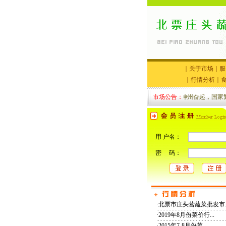
｜
关于市场
｜
服
｜
行情分析
｜
市场公告：
神州奋起，国家繁
用 户名：
密 码：
·
北票市庄头营蔬菜批发市..
·
2019年8月份菜价行...
·
2015年7-8月份菜...