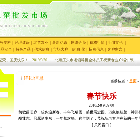
务专栏
｜
经理致辞
｜
北票农业
｜
最新动态
｜
网络会员
｜
价格行情
｜
行业协会
｜
食品安全
｜
特色产品
｜
供求信息
｜
市场大户
｜
信 息 化
｜
招商信息
｜
客户留言
｜
荣，国庆快乐！
2019/9/30
北票庄头市场领导携全体员工祝新老业户端午节居快乐
详细信息
当前位置：
首页
-
春节快乐
2018/2/8 9:09:00
凯歌辞旧岁，骏狗迎新春。丰年飞瑞雪，盛世展宏图。万象换新颜，神州
酬壮志。只愿诸事顺，一年都欢畅。狗年到了，恭祝新老客户在新的一年
[
关闭窗口
]
.